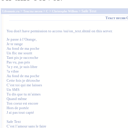
>
>
>
> Safe Text
Lifemusic.ru
Тексты песен
C
Christophe Willem
Текст песни
You don't have permission to access /ssi/on_text.shtml on this server.
Je passe à l’Orange,

Je te range

Au fond de ma poche

Un flic me sourit

Tant pis je raccroche

Pas vu, pas pris

?a y est, je suis libre

?a vibre

Au fond de ma poche

Cette fois je décroche

C’est toi qui me laisses

Un SMS

Tu dis que tu m’aimes

Quand même

Ton coeur est encore

Hors de portée

J ai pas tout capté

Safe Text

C’est l’amour sans le faire
