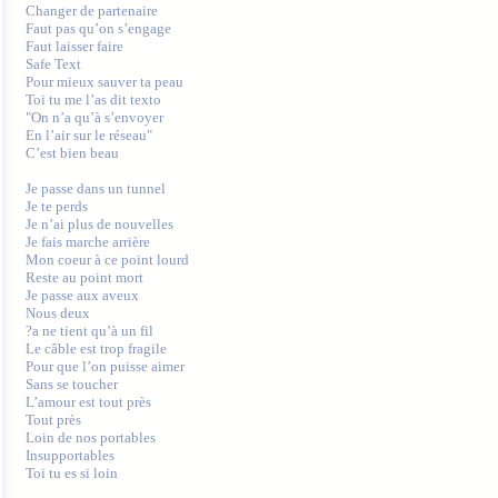
Changer de partenaire

Faut pas qu’on s’engage

Faut laisser faire

Safe Text

Pour mieux sauver ta peau

Toi tu me l’as dit texto

"On n’a qu’à s’envoyer

En l’air sur le réseau"

C’est bien beau

Je passe dans un tunnel

Je te perds

Je n’ai plus de nouvelles

Je fais marche arrière

Mon coeur à ce point lourd

Reste au point mort

Je passe aux aveux

Nous deux

?a ne tient qu’à un fil

Le câble est trop fragile

Pour que l’on puisse aimer

Sans se toucher

L’amour est tout près

Tout près

Loin de nos portables

Insupportables

Toi tu es si loin
