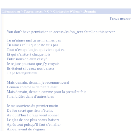
>
>
>
> Demain
Lifemusic.ru
Тексты песен
C
Christophe Willem
Текст песни
You don't have permission to access /ssi/on_text.shtml on this server.
Tu m’aimes mal tu ne m’aimes pas

Tu aimes celui que je ne suis pas

Tout n’est qu’un jeu qui vient qui va

Et qui s’arrête à chaque fois

Entre nous on aura essayé

Je te jure pourtant que j’y croyais

Ils étaient si beaux nos baisers

Oh je les regretterai

Mais demain, demain je recommencerai

Demain comme si de rien n’était

Mais demain, demain comme pour la première fois

J’irai brûler dans d’autres bras

Je me souviens du premier matin

Du feu sacré que rien n’éteint

Aujourd’hui l’orage vient sonner

Le glas de nos plus beaux baisers

Après tout puisqu’il faut s’en aller

Amour avant de s’égarer
