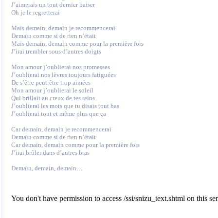
J’aimerais un tout dernier baiser

Oh je le regretterai

Mais demain, demain je recommencerai

Demain comme si de rien n’était

Mais demain, demain comme pour la première fois

J’irai trembler sous d’autres doigts

Mon amour j’oublierai nos promesses

J’oublierai nos lèvres toujours fatiguées

De s’être peut-être trop aimées

Mon amour j’oublierai le soleil

Qui brillait au creux de tes reins

J’oublierai les mots que tu disais tout bas

J’oublierai tout et même plus que ça

Car demain, demain je recommencerai

Demain comme si de rien n’était

Car demain, demain comme pour la première fois

J’irai brûler dans d’autres bras

You don't have permission to access /ssi/snizu_text.shtml on this ser