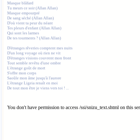
Masque blâfard

Tu meurs ce soir (Allan Allan)

Masque empourpré

De sang séché (Allan Allan)

D'où vient ta peur du néant

Tes pleurs d'enfant (Allan Allan)

Qui sont les larmes

De tes tourments ? (Allan Allan) 

D'étranges rêveries comptent mes nuits

D'un long voyage où rien ne vit

D'étranges visions couvrent mon front

Tout semble revêtu d'une ombre

L'étrange goût de mort

S'offre mon corps

Saoûle mon âme jusqu'à l'aurore

L'étrange Ligeia renaît en moi

You don't have permission to access /ssi/snizu_text.shtml on this ser