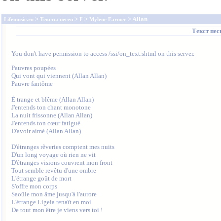
>
>
>
> Allan
Lifemusic.ru
Тексты песен
F
Mylene Farmer
Текст пе
You don't have permission to access /ssi/on_text.shtml on this server.
Pauvres poupées

Qui vont qui viennent (Allan Allan)

Pauvre fantôme

É trange et blême (Allan Allan)

J'entends ton chant monotone

La nuit frissonne (Allan Allan)

J'entends ton cœur fatigué

D'avoir aimé (Allan Allan) 

D'étranges rêveries comptent mes nuits

D'un long voyage où rien ne vit

D'étranges visions couvrent mon front

Tout semble revêtu d'une ombre

L'étrange goût de mort

S'offre mon corps

Saoûle mon âme jusqu'à l'aurore

L'étrange Ligeia renaît en moi

De tout mon être je viens vers toi ! 
